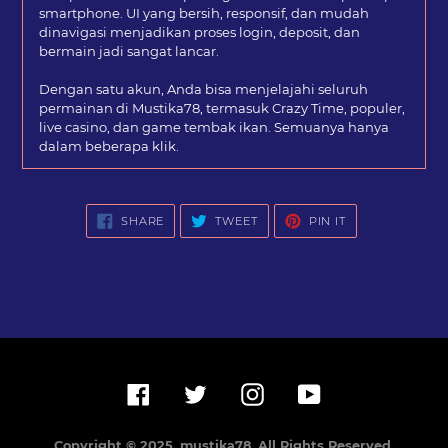
smartphone. UI yang bersih, responsif, dan mudah
dinavigasi menjadikan proses login, deposit, dan
bermain jadi sangat lancar.
Dengan satu akun, Anda bisa menjelajahi seluruh
permainan di Mustika78, termasuk Crazy Time, populer,
live casino, dan game tembak ikan. Semuanya hanya
dalam beberapa klik.
SHARE
TWEET
PIN
SHARE
TWEET
PIN IT
ON
ON
ON
FACEBOOK
TWITTER
PINTEREST
Facebook
Twitter
Instagram
YouTube
Copyright © 2025, mustika78. All Rights Reserved.